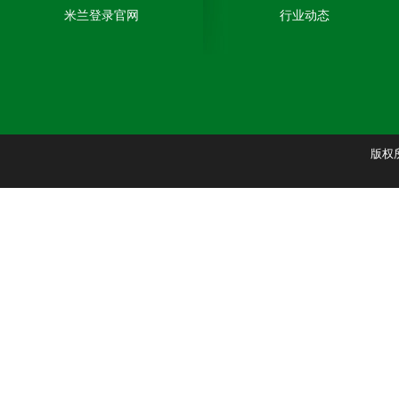
米兰登录官网
行业动态
版权