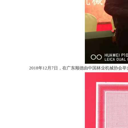
2018年12月7日，在广东顺德由中国林业机械协会举