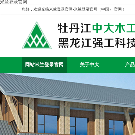
米兰登录官网
您好，欢迎光临米兰登录官网-米兰登录官网（中国） 官网！
网站米兰登录官网
关于中大
产品