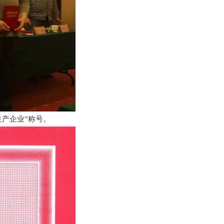
产企业”称号。