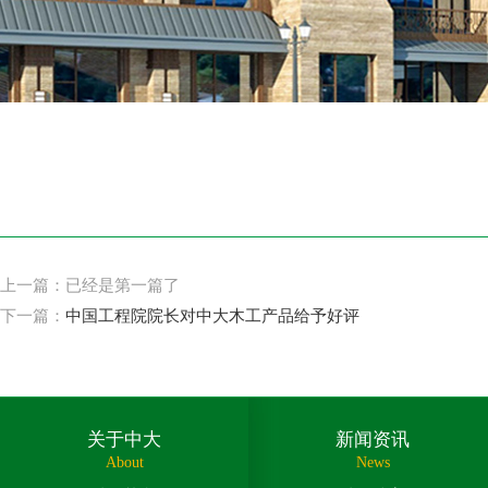
上一篇：已经是第一篇了
下一篇：
中国工程院院长对中大木工产品给予好评
关于中大
新闻资讯
About
News