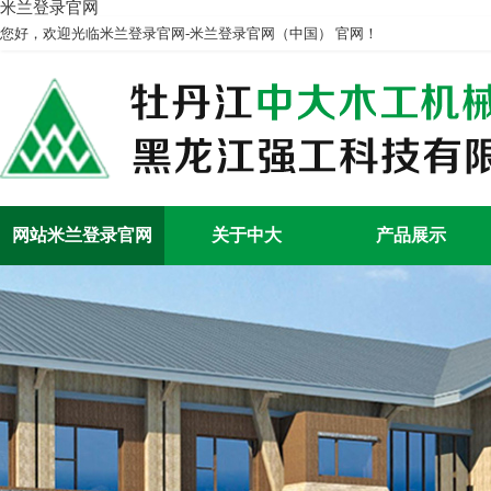
米兰登录官网
您好，欢迎光临米兰登录官网-米兰登录官网（中国） 官网！
网站米兰登录官网
关于中大
产品展示