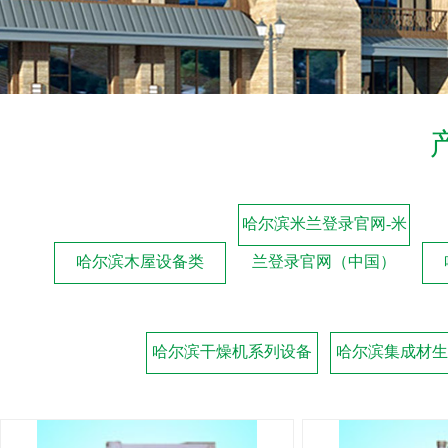
哈尔滨米兰登录官网-米
哈尔滨木屋设备类
兰登录官网（中国）
哈尔滨干燥机系列设备
哈尔滨集成材生