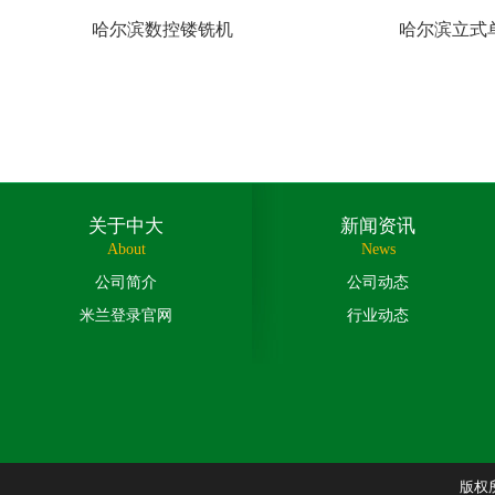
哈尔滨数控镂铣机
哈尔滨立式
关于中大
新闻资讯
About
News
公司简介
公司动态
米兰登录官网
行业动态
版权