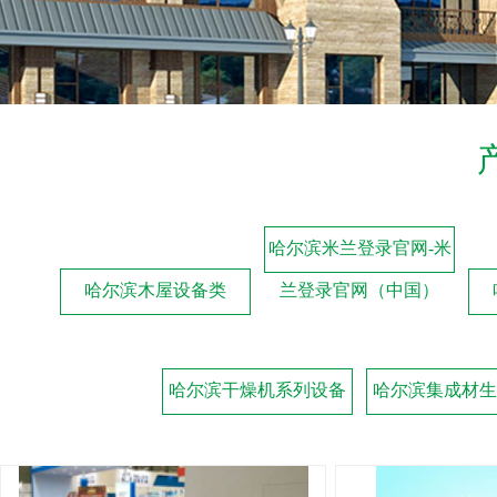
哈尔滨米兰登录官网-米
哈尔滨木屋设备类
兰登录官网（中国）
哈尔滨干燥机系列设备
哈尔滨集成材生