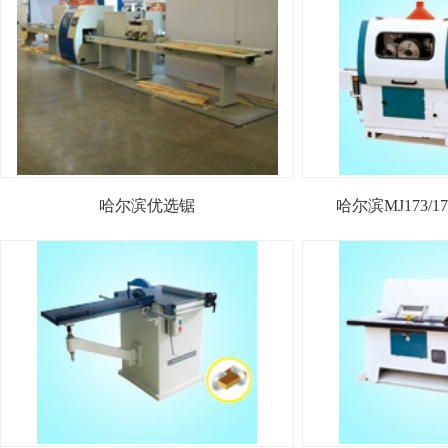
哈尔滨优选锯
哈尔滨MJ173/