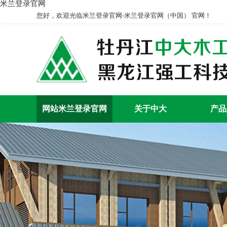
米兰登录官网
您好，欢迎光临米兰登录官网-米兰登录官网（中国） 官网！
网站米兰登录官网
关于中大
产品